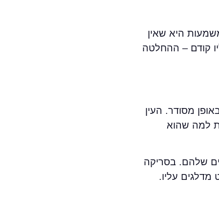
 50% מהמשתמשים לוחצים תוך פחות מ־9 שניות, המשמעות היא שאין
יו קודם – ההחלטה
ופן מסודר. העין
ות למה שהוא
ים שלהם. בסריקה
מדלגים עליו.