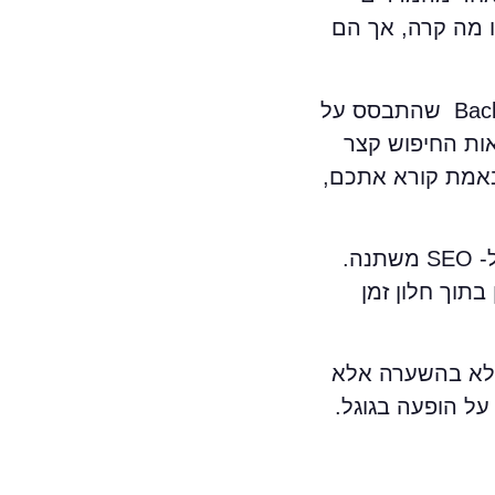
ו מה קרה, אך הם
הסיבה האמיתית נמצאת רגע לפני – ברגע שבו הגולש פוגש את עמוד התוצאות. מחקר של Backlinko שהתבסס על
אות החיפוש קצר
באמת קורא אתכם,
אני חושב שזו אחת הנקודות הקריטיות ביותר להבנה, משום שברגע שמפנימים אותה, כל הגישה ל- SEO משתנה.
תוך חלון זמן
 לא בהשערה אלא
ל הופעה בגוגל.