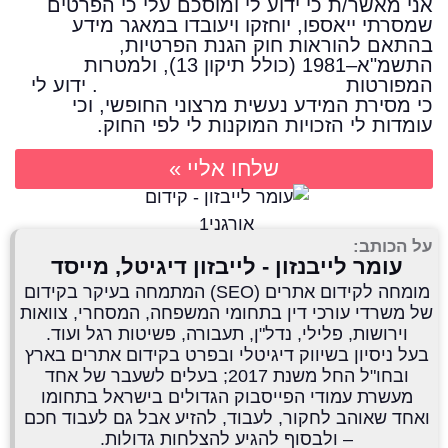
אני מאשר/ת כי ידוע לי ומוסכם עלי כי הפרטים
שמסרתי ייאספו, יוחזקו ויעובדו במאגר מידע
בהתאם להוראות חוק הגנת הפרטיות,
התשמ"א–1981 (כולל תיקון 13), ולמטרות
המפורטות
במדיניות הפרטיות של האתר
. ידוע לי
כי מסירת המידע נעשית מרצוני החופשי, וכי
עומדות לי הזכויות המוקנות לי לפי החוק.
שלחו אליי »
על הכותב:
עומר לייבנזון - לייבזון דיגיטל, מייסד
מומחה לקידום אתרים (SEO) המתמחה בעיקר בקידום
של משרדי עורכי דין בתחומי המשפחה, המסחרי, צוואות
וירושות, פלילי, נדל"ן, תעבורה, פשיטות רגל ועוד.
בעל ניסיון בשיווק דיגיטלי ובפרט בקידום אתרים בארץ
ובחו"ל החל משנת 2017; בעלים לשעבר של אחד
מעשרת עמודי הפייסבוק הגדולים בישראל בתחומו
ואחד שאוהב לחקור, לעבוד, להזיע אבל גם לעבוד חכם
– ולבסוף להגיע להצלחות גדולות.