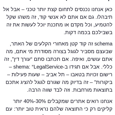
אן אנחנו נכנסים לתחום קצת יותר טכני – אבל אל
יבהלו. גם אם אתם לא אנשי קוד, זה משהו שקל
הטמיע, וכל מקדם או מתכנת יוכל לעשות את זה
שבילכם בכמה דקות.
schema זה קוד קטן מאחורי הקלעים של האתר,
בעצם מסביר לגוגל בצורה מסודרת מי אתם, מה
תם עושים, ואיפה. אם תכתבו סתם “עורך דין”, זה
כללי. אבל אם תגידו ב-shema: “LegalService –
ישום זכויות בטאבו – תל אביב – שעות פעילות –
יקורות” – זה בדיוק מה שגורם לגוגל להציג אתכם
תוצאות מורחבות. וזה לבד שווה הרבה.
אנחנו רואים אתרים שמקבלים 30%-40% יותר
ליקים רק כי התוצאה שלהם נראית טוב יותר: עם