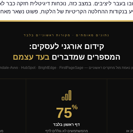
 בעבר ליציבים. במצב כזה, נוכחות דיגיטלית חזקה כבר לא
נתונים מאומתים · מקורות ראשוניים בלבד
קידום אורגני לעסקים:
המספרים שמדברים
בעד עצמם
מול מחקרים ראשוניים — Martindale-Avvo · HubSpot · BrightEdge · FirstPageSage
%
75
דף ראשון בלבד
 או
מהמשתמשים לא גוללים לדף
מה