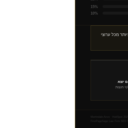
15%
10%
ה ביותר מכל ערוצי
 יוצא
טי חוצות
Martindale-Avvo · HubSpot 202
FirstPageSage Law Firm SEO S