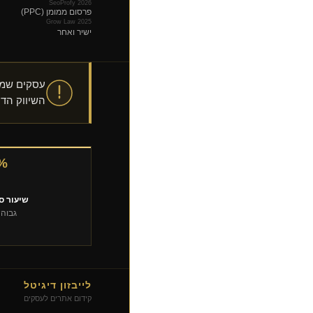
SeoProfy 2026
פרסום ממומן (PPC)
Grow Law 2025
ישיר ואחר
עסקים שמשקיעי
השיווק הדי
%
שיעור סג
גבוה פי 8.6 מפ
לייבזון דיגיטל
קידום אתרים לעסקים