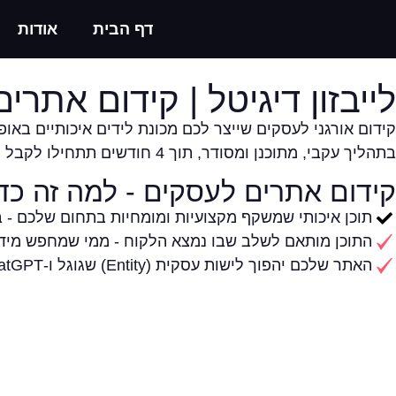
דף הבית
אודות
לייבזון דיגיטל | קידום אתרי
קידום אורגני לעסקים שייצר לכם מכונת לידים איכותיים באופן
בתהליך עקבי, מתוכנן ומסודר, תוך 4 חודשים תתחילו לקבל פניות, ותוך שנה עד שנתיים – האתר יהפוך למכונה משומנת שמייצרת לקוחות טובים על בסיס קבוע לעסק שלכם.
קידום אתרים לעסקים - למה זה כד
תוכן איכותי שמשקף מקצועיות ומומחיות בתחום שלכם - ב
התוכן מותאם לשלב שבו נמצא הלקוח - ממי שמחפש מידע 
האתר שלכם יהפוך לישות עסקית (Entity) שגוגל ו-ChatGPT מכירים כסמכות בתחום העסקי שלכם - ומציגים בכל שאילתה רלוונטית.