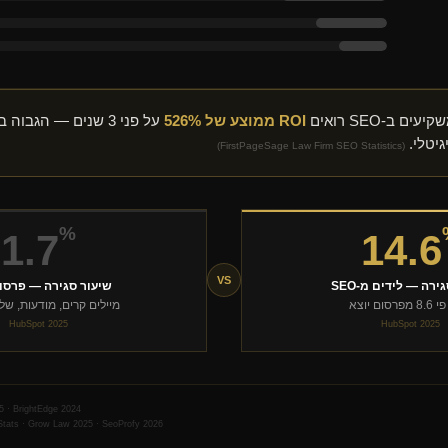
ם ב-SEO רואים
ROI ממוצע של 526%
על פני 3 שנים — הגבו
גיטלי.
(FirstPageSage Law Firm SEO Statistics)
%
1.7
14.6
VS
ירה — לידים מ-SEO
שיעור סגירה — פרסום
רסום יוצא
מיילים קרים, מודעות, של
HubSpot 2025
HubSpot 2025
5 · BrightEdge 2024
tats · Grow Law 2025 · SeoProfy 2026