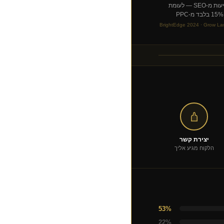
מגיעות מ-SEO — לעומת
15% בלבד מ-PPC
BrightEdge 2024 · Grow L
יצירת קשר
הלקוח מגיע אליך
53%
22%