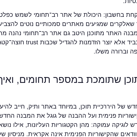
יות.
קחת בחשבון: היכולת של אתר רב־תחומי לשמש כפלטפ
יד שאלקרים שמגיעים מאתרים סמכותיים נוטים להצביע
 מבנה האתר מתוכנן היטב גם אתר רב־תחומי נהנה מ
רחבה. זהו מצב שבו ריבוי הנושאים אינו מכביד א
ה וברורה משלו.
תוכן שתומכת במספר תחומים, ואיך
דש של היררכיית תוכן, במיוחד באתר ותיק, חייב להיע
ישוריות פנימית ועל ההבנה של גוגל את המבנה החדש.
וגיקה עמוקה: מהן הקטגוריות העליונות, אילו נושאי
clustering מדויק ואיך מוודאים שהקישוריות הפנימית אינה אקראית. מניס