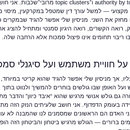
רחב. כאן נכנסים לתמונה מושגים כמו authority by topic ו־topic clusters
צועי — למשל עורך דין שמטפל במקרקעין, מיסוי מקר
 מחזק את השני. מניסיון שלי אפשר להגיד שבמקרים 
ק, רואה הקשרים, רואה היגיון סמנטי ומתחיל להציג א
בו ריבוי תחומים אינו פיצול סמכות אלא הרחבה שלה.
ל חוויית משתמש ועל סיגנלי סמכ
יו, אך מניסיון שלי אפשר להגיד שהוא קריטי במיוחד
 ועל האופן שבו גולשים בוחרים להמשיך ולנווט בתוך
ה גם גולש אנושי מרגיש שהוא “איבד כיוון” והדבר מת
ירידה בעומק הדפדוף. אני חושב שלעיתים הנזק הזה מת
ני האדם הם הראשונים שמסמנים לנו שהמבנה לא עו
ים ברורים — הגולש מרגיש ביטחון והביטחון הזה הופ