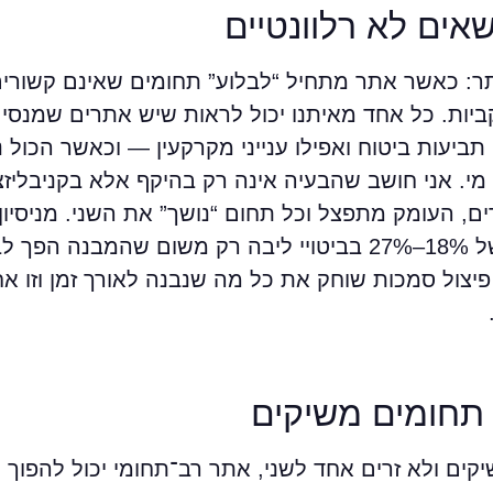
שאים לא רלוונטיים
ר: כאשר אתר מתחיל “לבלוע” תחומים שאינם קשורים
ביות. כל אחד מאיתנו יכול לראות שיש אתרים שמנסים
 תביעות ביטוח ואפילו ענייני מקרקעין — וכאשר הכול
מי. אני חושב שהבעיה אינה רק בהיקף אלא בקניבליזצ
ם, העומק מתפצל וכל תחום “נושך” את השני. מניסיון
שאתרים שעשו את הטעות הזו ראו ירידה של 18%–27% בביטויי ליבה רק משום 
 פיצול סמכות שוחק את כל מה שנבנה לאורך זמן וזו 
תחומים משיקים
קים ולא זרים אחד לשני, אתר רב־תחומי יכול להפוך 