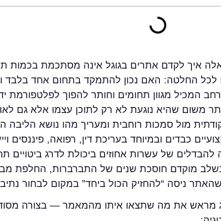
לה איך לקדם אתרים בגוגל אינה מסתכמת בכמות תו
כל החלטה: האם נכון להתמקד בתחום אחד בלבד ול
ב המכיל מגוון תחומים וחותר להפוך לפלטפורמת ידע
ר משום שהיא נוגעת לא רק לתוכן עצמו אלא גם לאופ
clust, מודד סמכות נקודתית מול סמכות רוחבית ומעריך מהו נושא הל
יים כבדים ובמיוחד בעריכת דין, רפואה, פיננסים וייע
להבדלים של עשרות אחוזים ביכולת לדרג ביטויים תחר
שלב מוקדם חוסכת שנים של התברברות, החלפת מבני ת
 שהאתר ניסה “להחזיק הכול ביחד” במקום לבחור נתיב 
נציג מראש את מה שתצאו איתו מהמאמר — בצורה מסוד
גיה: