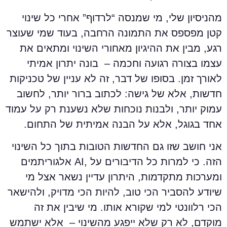
הניסיון שלי, מי שמנסה “לרדוף” אחרי כל שינוי
טן מפספס את התמונה הרחבה, בעוד שמי שעוצר
גע, מבין את ההיגיון מאחורי השינוי ומתאים את
צמו בצורה רגועה וחכמה – בונה יתרון אמיתי
אורך זמן. בסופו של דבר, זה לא עניין של טכניקות
דשות, אלא של גישה: לכתוב ברור יותר, לחשוב
מוק יותר, ולבנות נוכחות שלא נשענת רק על עמוד
חד בגוגל, אלא על הבנה אמיתית של התחום.
ני חושב שזו גם החדשות הטובות בתוך כל השינוי
הזה. כי למרות כל הדיבורים על ,AI אלגוריתמים
מערכות מתקדמות, היתרון עדיין נשאר אצל מי
יודע להסביר הכי טוב, להיות הכי מדויק, ולהישאר
כי רלוונטי למי שקורא אותו. מי שיבין את זה
וקדם, לא רק שלא ייפגע מהשינוי – אלא ישתמש