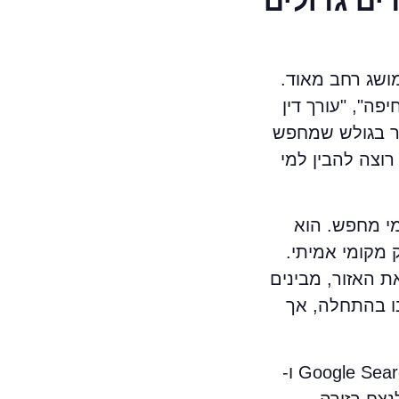
ים גדולים
ושג רחב מאוד.
פה", "עורך דין
ובר בגולש שמחפש
רוצה להבין למי
י מחפש. הוא
 מקומי אמיתי.
ת האזור, מבינים
בו בהתחלה, אך
ממחיש היטב איפה באמת מתנהל הקרב על החיפוש המקומי. Google Search ו-
לנצח בזירה