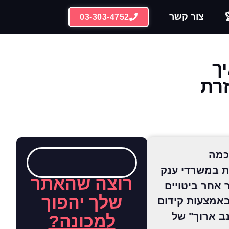
צור קשר
03-303-4752
ך
זרת
ג אסטרטגיית SEO חכמה
 במשרדי ענק
רוצה שהאתר
 אחר ביטויים
שלך יהפוך
באמצעות קידום
ב ארוך" של
למכונה?