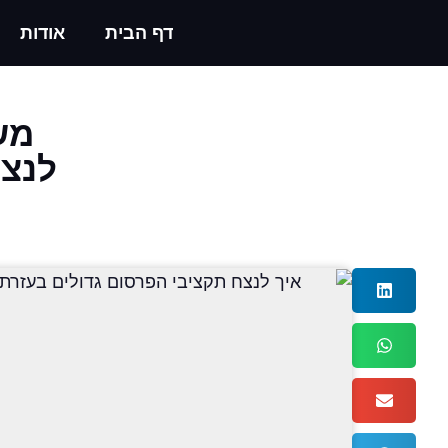
דף הבית
אודות
מש
לנצח