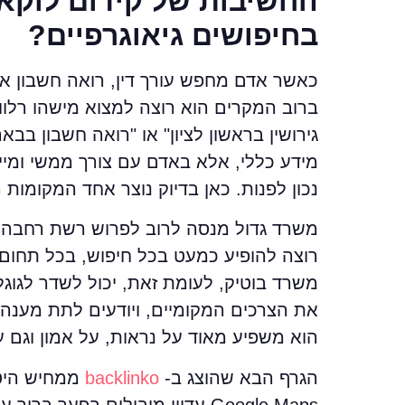
החשיבות של קידום לוקאל
בחיפושים גיאוגרפיים?
כאשר אדם מחפש עורך דין, רואה חשבון או
ברוב המקרים הוא רוצה למצוא מישהו רלוונטי
גירושין בראשון לציון" או "רואה חשבון ב
מידע כללי, אלא באדם עם צורך ממשי ומיידי
נכון לפנות. כאן בדיוק נוצר אחד המקומות
משרד גדול מנסה לרוב לפרוש רשת רחבה,
רוצה להופיע כמעט בכל חיפוש, בכל תחום 
משרד בוטיק, לעומת זאת, יכול לשדר לגוגל
את הצרכים המקומיים, ויודעים לתת מענה מ
הוא משפיע מאוד על נראות, על אמון וגם על
הגרף הבא שהוצג ב-
backlinko
Google Maps עדיין מובילים בפע