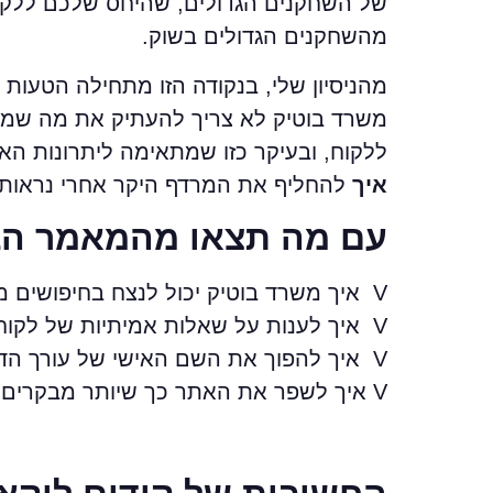
של השחקנים הגדולים, שהיחס שלכם ללקוח 
מהשחקנים הגדולים בשוק.
מהניסיון שלי, בנקודה הזו מתחילה הטעות
משרד בוטיק לא צריך להעתיק את מה שמשר
ללקוח, ובעיקר כזו שמתאימה ליתרונות הא
איך
להחליף את המרדף היקר אחרי נראות כל
עם מה תצאו מהמאמר ה
V איך משרד בוטיק יכול לנצח בחיפושים מקומיים גם מול שמות גדולים ומוכרים
V איך לענות על שאלות אמיתיות של לקוחות ולהופיע בדיוק במקום שבו הם מחפשים עזרה
V איך להפוך את השם האישי של עורך הדין לנכס שמייצר אמון וסמכות
V איך לשפר את האתר כך שיותר מבקרים יהפכו לפניות, בלי להגדיל תקציב