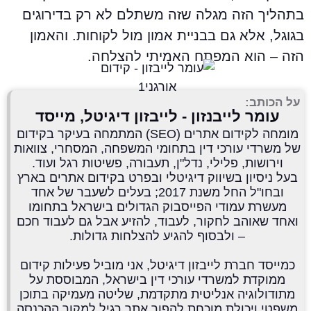
תהליך הזה מגלה שזה משתלם לא רק בדירוגים
גוגל, אלא גם בבניית אמון מול לקוחות. והאמון
זה – הוא המפתח האמיתי להצלחה.
על הכותב:
עומר לייבנזון - לייבזון דיגיטל, מייסד
מומחה לקידום אתרים (SEO) המתמחה בעיקר בקידום
של משרדי עורכי דין בתחומי המשפחה, המסחרי, צוואות
וירושות, פלילי, נדל"ן, תעבורה, פשיטות רגל ועוד.
בעל ניסיון בשיווק דיגיטלי ובפרט בקידום אתרים בארץ
ובחו"ל החל משנת 2017; בעלים לשעבר של אחד
מעשרת עמודי הפייסבוק הגדולים בישראל בתחומו
ואחד שאוהב לחקור, לעבוד, להזיע אבל גם לעבוד חכם
– ולבסוף להגיע להצלחות גדולות.
כמייסד חברת לייבזון דיגיטל, אני מוביל פעילות קידום
ממוקדת למשרדי עורכי דין בישראל, המבוססת על
מתודולוגיה אנליטית מתקדמת, שליטה מעמיקה בתוכן
משפטי ויכולת מוכחת להפוך אתר רגיל למקור ההכנסה