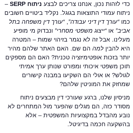
די לזהות נכון, אנחנו צריכים לבצע
ניתוח SERP
–
יתוח עמודי התוצאות בגוגל. נקליד ביטויים חשובים
מו
“עורך דין דיני עבודה”
,
“עורך דין משפחה בתל
ביב”
או
“ייצוג משפטי מסחרי”
ונבדוק מי מופיע
עלינו. אבל זה לא נגמר בזיהוי שמות – המטרה
יא להבין
למה
הם שם. האם האתר שלהם מהיר
ותר בזכות אופטימיזציה טכנית? האם הם מספקים
וכן משפטי איכותי ומפורט שנותן ערך אמיתי
גולש? או אולי הם השקיעו במבנה קישורים
מחזק את המוניטין שלהם?
ניסיון שלנו, ברגע שעורכי דין מבצעים ניתוח
סודר כזה, הם מגלים שהפער מול המתחרים לא
ובע מהבדל במקצועיות המשפטית – אלא
השקעה חכמה בדיגיטל.