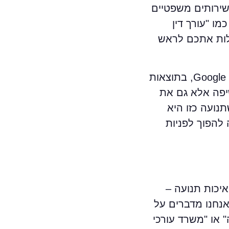
שירותים משפטיים
מו "עורך דין
ומי לנתניה, שמטרתו להעלות אתכם לראש
בזכות שיווק משפטי דיגיטלי ממוקד, ניתן להשפיע על הופעתכם במיקומים אסטרטגיים כמו Google Maps, בתוצאות
את החשיפה אלא גם את
נועה כזו היא
 להפוך לפניות
 מביא את אותה איכות תנועה –
אנחנו מדברים על
 או "משרד עורכי