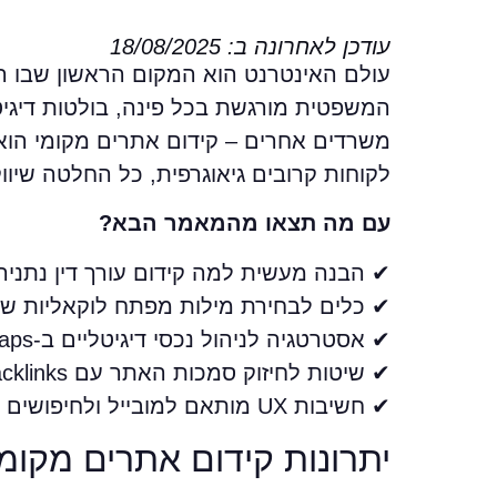
עודכן לאחרונה ב: 18/08/2025
עולם האינטרנט הוא המקום הראשון שבו ה
המשפטית מורגשת בכל פינה, בולטות דיגיטל
משרדים אחרים – קידום אתרים מקומי הוא
לקוחות קרובים גיאוגרפית, כל החלטה שיוו
עם מה תצאו מהמאמר הבא?
✔ הבנה מעשית למה קידום עורך דין נתניה
✔ כלים לבחירת מילות מפתח לוקאליות שמב
✔ אסטרטגיה לניהול נכסי דיגיטליים ב-Google Maps וביקורות לקוחות
✔ שיטות לחיזוק סמכות האתר עם local backlinks ותוכן מותאם לקהל המקומי
✔ חשיבות UX מותאם למובייל ולחיפושים מקומיים וכיצד הוא משפיע על דירוגים ב-SERP עירוני
יתרונות קידום אתרים מקומי 