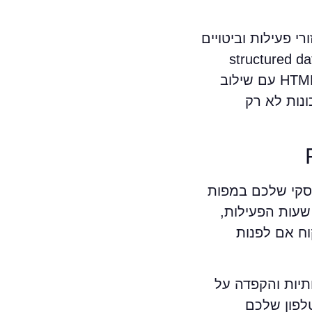
י פעילות וביטויים
כים אמיתיים. כדי לשפר את הסיכוי לפניות, כדאי לשלב meta tags מותאמים ו-structured data
local שמסייעים לגוגל להבין בדיוק באיזה אזור אתם פועלים. בנוסף, כתיבה נכונה של HTML headings עם שילוב
נות לא רק
ייחס לחשיבות Google Maps SEO. הכרטיס העסקי שלכם במפות
שעות הפעילות,
וח אם לפנות
תיות והקפדה על
ת והטלפון שלכם