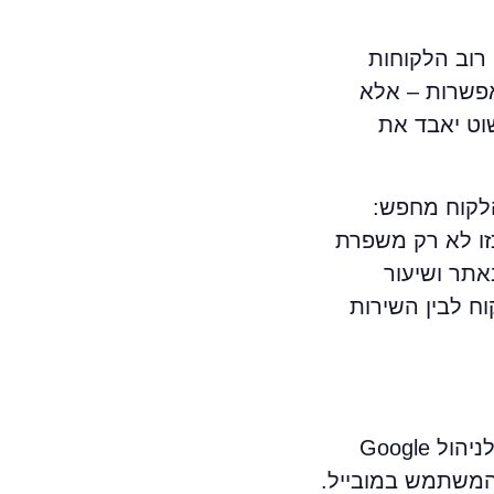
יותר על הצלחת SEO מקומי לנתניה. רוב הלקוחות
מותאם למובייל הוא לא אפשרות – אלא
וט יאבד את
 שהלקוח מחפש:
זו לא רק משפרת
אתר ושיעור
ח לבין השירות
קידום עורך דין נתניה דורש הסתכלות מקומית אמיתית – מהבנה של מילות מפתח לוקאליות ועד לניהול Google
אמת חוויית המשתמש במובייל.