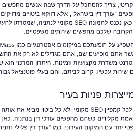
וא קריטי, צריך להסתכל על הדרך שבה אנשים מחפשים 
ים "עורך דין בישראל", אלא דווקא ביטויים מדויקים כ
נדל״ן נתניה" או "עורך דין גירושין בנתניה". כאן נכנס לתמונה SEO מק
 הקרובה שלכם מחפשים שירותים משפטיים.
יות ובקטעי SERP עירוני. כאשר אתם מופיעים שם, אתם מגדילים לא רק 
נט משדרת מקצועיות וזמינות. היתרון המרכזי הוא שת
שירות עכשיו, קרוב לביתם, והם בעלי פוטנציאל גבוה
יצרות פניות בעיר
בחירת מילות מפתח לוקאליות היא הבסיס לכל קמפיין SEO מקומי. לא כל ביטוי
מת מקלידים כשהם מחפשים עורכי דין בנתניה. כאן 
ד עם המיקום העירוני, כמו "עורך דין פלילי נתניה"