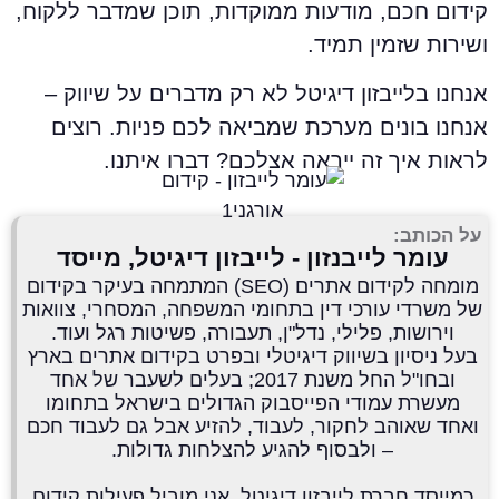
ידום חכם, מודעות ממוקדות, תוכן שמדבר ללקוח,
שירות שזמין תמיד.
נחנו בלייבזון דיגיטל לא רק מדברים על שיווק –
נחנו בונים מערכת שמביאה לכם פניות. רוצים
ראות איך זה ייראה אצלכם? דברו איתנו.
על הכותב:
עומר לייבנזון - לייבזון דיגיטל, מייסד
מומחה לקידום אתרים (SEO) המתמחה בעיקר בקידום
של משרדי עורכי דין בתחומי המשפחה, המסחרי, צוואות
וירושות, פלילי, נדל"ן, תעבורה, פשיטות רגל ועוד.
בעל ניסיון בשיווק דיגיטלי ובפרט בקידום אתרים בארץ
ובחו"ל החל משנת 2017; בעלים לשעבר של אחד
מעשרת עמודי הפייסבוק הגדולים בישראל בתחומו
ואחד שאוהב לחקור, לעבוד, להזיע אבל גם לעבוד חכם
– ולבסוף להגיע להצלחות גדולות.
כמייסד חברת לייבזון דיגיטל, אני מוביל פעילות קידום