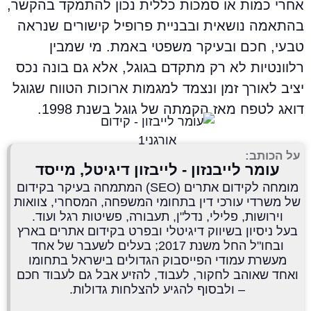
חרי כמות או סמכות כללית נכון להתמקד בהקשר,
התאמה נושאית ובבניית פרופיל קישורים שנראה
בעי, חכם ובעיקר משפטי באמת. מי שמבין
לוונטיות לא רק מתקדם בגוגל, אלא גם בונה נכס
ציב לאורך זמן ונצמד למגמות ארוכות הטווח שגוגל
ואג לטפח מאז הקמתה של גוגל בשנת 1998.
על הכותב:
עומר לייבנזון - לייבזון דיגיטל, מייסד
מומחה לקידום אתרים (SEO) המתמחה בעיקר בקידום
של משרדי עורכי דין בתחומי המשפחה, המסחרי, צוואות
וירושות, פלילי, נדל"ן, תעבורה, פשיטות רגל ועוד.
בעל ניסיון בשיווק דיגיטלי ובפרט בקידום אתרים בארץ
ובחו"ל החל משנת 2017; בעלים לשעבר של אחד
מעשרת עמודי הפייסבוק הגדולים בישראל בתחומו
ואחד שאוהב לחקור, לעבוד, להזיע אבל גם לעבוד חכם
– ולבסוף להגיע להצלחות גדולות.