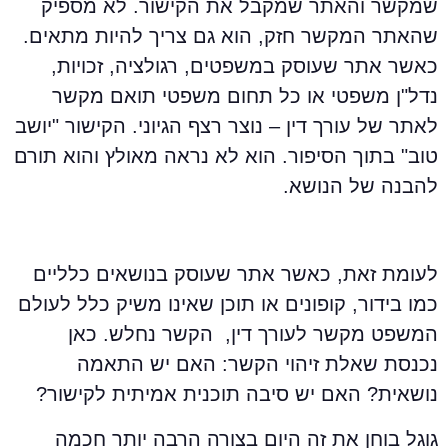
מקשר והאתר שמקבל את הקישור. לא מספיק
האתר המקשר חזק, הוא גם צריך להיות מתאים.
אשר אתר שעוסק במשפטים, רגולציה, זכויות,
דל"ן משפטי או כל תחום משפטי תואם מקשר
אתר של עורך דין – נוצר רצף הגיוני. הקישור "יושב
וב" בתוך הסיפור. הוא לא נראה מאולץ והוא תורם
הבנה של הנושא.
עומת זאת, כאשר אתר שעוסק בנושאים כלליים
מו בידור, קופונים או תוכן שאינו משיק כלל לעולם
משפט מקשר לעורך דין, הקשר נחלש. כאן
כנסת שאלת זיהוי הקשר: האם יש התאמה
ושאית? האם יש סיבה תוכנית אמיתית לקישור?
וגל בוחן את זה היום בצורה הרבה יותר חכמה